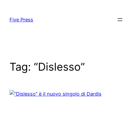
Skip
to
Five Press
content
Tag:
“Dislesso”