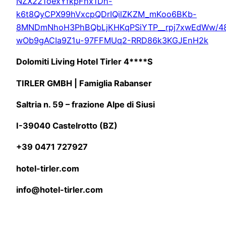
NZX221oexYfkpFhx1Dh-
k6t8QyCPX99hVxcpQDrIQilZKZM_mKoo6BKb-
8MNDmNhoH3PhBQbLjKHKqPSiYTP__rpj7xwEdWw/48f
wOb9gACIa9Z1u-97FFMUq2-RRD86k3KGJEnH2k
Dolomiti Living Hotel Tirler 4****S
TIRLER GMBH | Famiglia Rabanser
Saltria n. 59 – frazione Alpe di Siusi
I-39040 Castelrotto (BZ)
+39 0471 727927
hotel-tirler.com
info@hotel-tirler.com