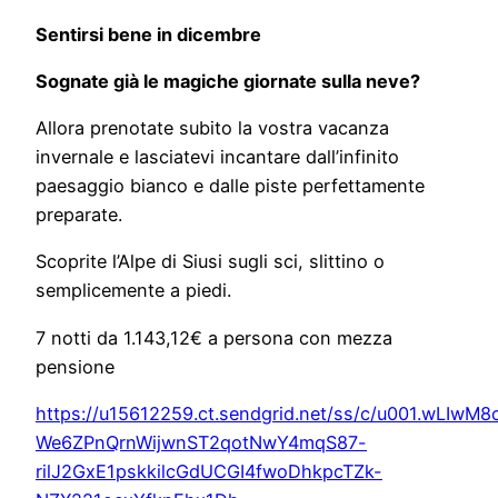
Sentirsi bene in dicembre
Sognate già le magiche giornate sulla neve?
Allora prenotate subito la vostra vacanza
invernale e lasciatevi incantare dall’infinito
paesaggio bianco e dalle piste perfettamente
preparate.
Scoprite l’Alpe di Siusi sugli sci, slittino o
semplicemente a piedi.
7 notti da 1.143,12€ a persona con mezza
pensione
https://u15612259.ct.sendgrid.net/ss/c/u001.wLIwM8
We6ZPnQrnWijwnST2qotNwY4mqS87-
rilJ2GxE1pskkilcGdUCGI4fwoDhkpcTZk-