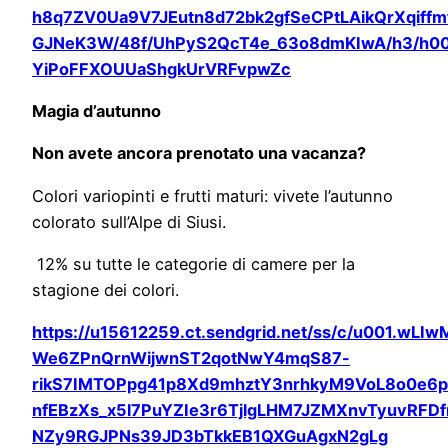
h8q7ZV0Ua9V7JEutn8d72bk2gfSeCPtLAikQrXqiffm
GJNeK3W/48f/UhPyS2QcT4e_63o8dmKIwA/h3/h0
YiPoFFXOUUaShgkUrVRFvpwZc
Magia d’autunno
Non avete ancora prenotato una vacanza?
Colori variopinti e frutti maturi: vivete l’autunno
colorato sull’Alpe di Siusi.
12% su tutte le categorie di camere per la
stagione dei colori.
https://u15612259.ct.sendgrid.net/ss/c/u001.wLI
We6ZPnQrnWijwnST2qotNwY4mqS87-
rikS7IMTOPpg41p8Xd9mhztY3nrhkyM9VoL8o0e6
nfEBzXs_x5l7PuYZIe3r6TjlgLHM7JZMXnvTyuvRFDf
NZy9RGJPNs39JD3bTkkEB1QXGuAgxN2gLg