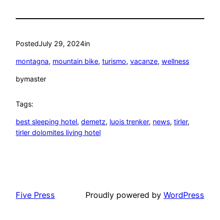
Posted
July 29, 2024
in
montagna
, 
mountain bike
, 
turismo
, 
vacanze
, 
wellness
by
master
Tags:
best sleeping hotel
, 
demetz
, 
luois trenker
, 
news
, 
tirler
, 
tirler dolomites living hotel
Five Press
Proudly powered by
WordPress