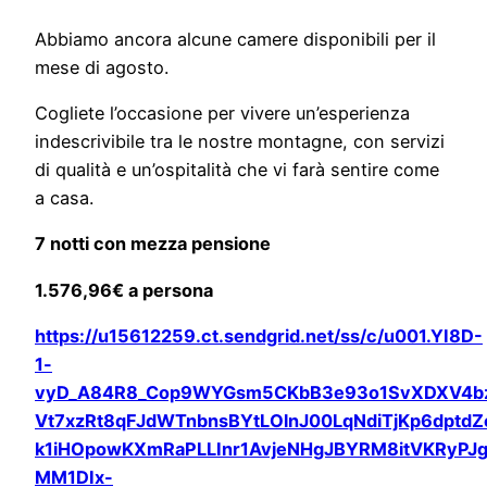
Abbiamo ancora alcune camere disponibili per il
mese di agosto.
Cogliete l’occasione per vivere un’esperienza
indescrivibile tra le nostre montagne, con servizi
di qualità e un’ospitalità che vi farà sentire come
a casa.
7 notti con mezza pensione
1.576,96€ a persona
https://u15612259.ct.sendgrid.net/ss/c/u001.YI8D-
1-
vyD_A84R8_Cop9WYGsm5CKbB3e93o1SvXDXV4b
Vt7xzRt8qFJdWTnbnsBYtLOlnJ00LqNdiTjKp6dpt
k1iHOpowKXmRaPLLInr1AvjeNHgJBYRM8itVKRyPJ
MM1DIx-