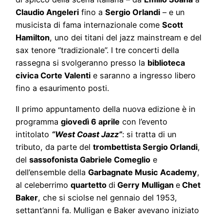
Claudio Angeleri
fino a
Sergio Orlandi
– e un
musicista di fama internazionale come
Scott
Hamilton
, uno dei titani del jazz mainstream e del
sax tenore “tradizionale”. I tre concerti della
rassegna si svolgeranno presso la
biblioteca
civica Corte Valenti
e saranno a ingresso libero
fino a esaurimento posti.
Il primo appuntamento della nuova edizione è in
programma
giovedì 6 aprile
con l’evento
intitolato
“West Coast Jazz”
: si tratta di un
tributo, da parte del
trombettista Sergio Orlandi
,
del
sassofonista Gabriele Comeglio
e
dell’ensemble della
Garbagnate Music Academy
,
al celeberrimo
quartetto
di
Gerry Mulligan
e
Chet
Baker
, che si sciolse nel gennaio del 1953,
settant’anni fa. Mulligan e Baker avevano iniziato