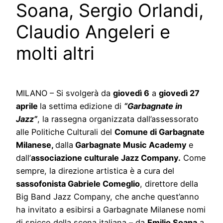
Soana, Sergio Orlandi,
Claudio Angeleri e
molti altri
MILANO – Si svolgerà da
giovedì 6
a
giovedì 27
aprile
la settima edizione di
“Garbagnate in
Jazz”
, la rassegna organizzata dall’assessorato
alle Politiche Culturali del
Comune di Garbagnate
Milanese,
dalla
Garbagnate Music Academy
e
dall’
associazione culturale Jazz Company.
Come
sempre, la direzione artistica è a cura del
sassofonista Gabriele Comeglio
, direttore della
Big Band Jazz Company, che anche quest’anno
ha invitato a esibirsi a Garbagnate Milanese nomi
di spicco della scena italiana – da
Emilio Soana
a