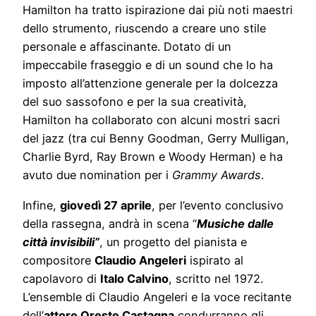
Hamilton ha tratto ispirazione dai più noti maestri
dello strumento, riuscendo a creare uno stile
personale e affascinante. Dotato di un
impeccabile fraseggio e di un sound che lo ha
imposto all’attenzione generale per la dolcezza
del suo sassofono e per la sua creatività,
Hamilton ha collaborato con alcuni mostri sacri
del jazz (tra cui Benny Goodman, Gerry Mulligan,
Charlie Byrd, Ray Brown e Woody Herman) e ha
avuto due nomination per i
Grammy Awards
.
Infine,
giovedì 27 aprile
, per l’evento conclusivo
della rassegna, andrà in scena “
Musiche dalle
città invisibili”
, un progetto del pianista e
compositore
Claudio Angeleri
ispirato al
capolavoro di
Italo Calvino
, scritto nel 1972.
L’ensemble di Claudio Angeleri e la voce recitante
dell’
attore Oreste Castagna
condurranno gli