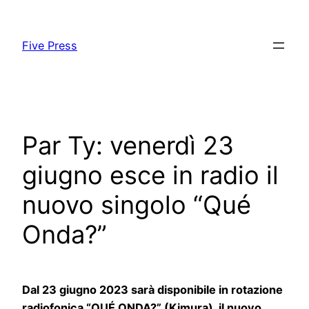
Skip
to
Five Press
content
Par Ty: venerdì 23
giugno esce in radio il
nuovo singolo “Qué
Onda?”
Dal 23 giugno 2023 sarà disponibile in rotazione
radiofonica “QUÉ ONDA?” (Kimura), il nuovo