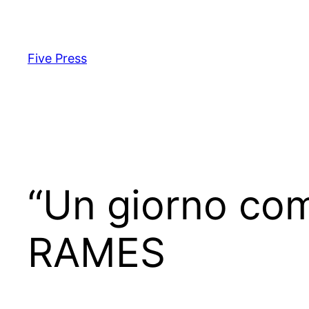
Skip
to
content
Five Press
“Un giorno come
RAMES