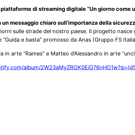
 piattaforme di streaming digitale “Un giorno come u
a un messaggio chiaro sull’importanza della sicurezz
giorni sulle strade del nostro paese. Il progetto nasce
le “Guida e basta” promosso da Anas (Gruppo FS Italian
da in arte “Rames” e Matteo d’Alessandro in arte “unc
spotify.com/album/2W23aMyZROK0EiG76nHO1w?si=